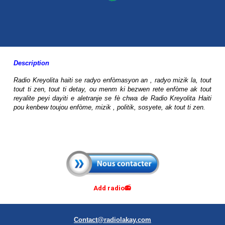
Description
Radio Kreyolita haiti se radyo enfòmasyon an , radyo mizik la, tout
tout ti zen, tout ti detay, ou menm ki bezwen rete enfòme ak tout
reyalite peyi dayiti e aletranje se fè chwa de Radio Kreyolita Haiti
pou kenbew toujou enfòme, mizik , politik, sosyete, ak tout ti zen.
Add radio📻
Contact@radiolakay.com