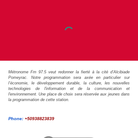
Métronome Fm 97.5 veut redonner la fierté à la cité d’Alcibiade
Pomeyrac. Notre programmation sera axée en particulier sur
l’économie, le développement durable, la culture, les nouvelles
technologies de l'information et de la communication et
l'environnement. Une place de choix sera réservée aux jeunes dans
la programmation de cette station.
Phone:
+50938823839